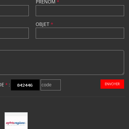
PRÉNOM
*
OBJET
*
DE
*
:
ENVOYER